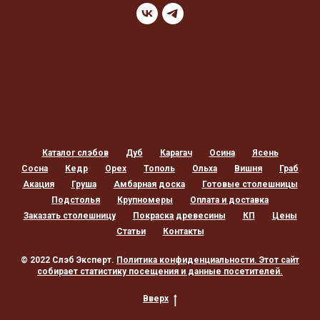
Каталог слэбов
Дуб
Карагач
Осина
Ясень
Сосна
Кедр
Орех
Тополь
Ольха
Вишня
Граб
Акация
Груша
Амбарная доска
Готовые столешницы
Подстолья
Крупномеры
Оплата и доставка
Заказать столешницу
Покраска древесины
КП
Цены
Статьи
Контакты
© 2022 Слэб Эксперт.
Политика конфиденциальности
. Этот сайт
собирает статистику посещения и данные посетителей.
Вверх