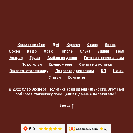
Каталог слэбов
Дуб
Карагач
Осина
Ясень
Сосна
Кедр
Орех
Тополь
Ольха
Вишня
Граб
Акация
Груша
Амбарная доска
Готовые столешницы
Подстолья
Крупномеры
Оплата и доставка
Заказать столешницу
Покраска древесины
КП
Цены
Статьи
Контакты
© 2022 Слэб Эксперт.
Политика конфиденциальности
. Этот сайт
собирает статистику посещения и данные посетителей.
Вверх