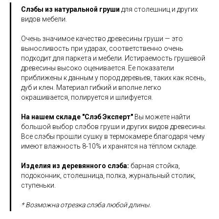
Слэбы из натуральной груши
для столешниц и других
видов мебели.
Очень значимое качество древесины груши — это
выносливость при ударах, соответственно очень
подходит для паркета и мебели. Истираемость грушевой
древесины высоко оценивается. Ее показатели
приближены к данным у пород деревьев, таких как ясень,
дуб и клен. Материал гибкий и вполне легко
окрашивается, полируется и шлифуется.
На нашем складе "Слэб Эксперт"
Вы можете найти
большой выбор слэбов груши и других видов древесины.
Все слэбы прошли сушку в термокамере благодаря чему
имеют влажность 8-10% и хранятся на тёплом складе.
Изделия из деревянного слэба:
барная стойка,
подоконник, столешница, полка, журнальный столик,
ступеньки.
* Возможна отрезка слэба любой длины.