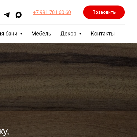
+7 991 701 60 60
Позвонить
ля бани
Мебель
Декор
Контакты
у,