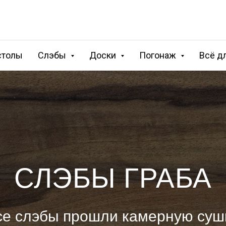
столы
Слэбы
Доски
Погонаж
Всё д
СЛЭБЫ ГРАБА
се слэбы прошли камерную сушк