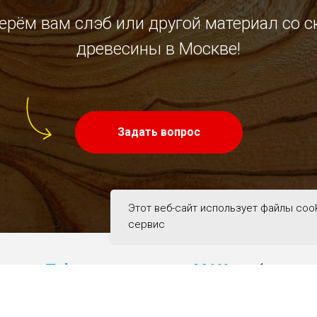
ерём вам слэб или другой материал со с
древесины в Москве!
Задать вопрос
Этот веб-сайт использует файлы coo
сервис
на наш
Telegram
канал или
MAX
чтобы
ние новости