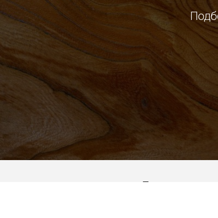
Подб
Подпишитесь 
узнать послед