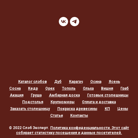
Каталог слэбов
Дуб
Карагач
Осина
Ясень
Сосна
Кедр
Орех
Тополь
Ольха
Вишня
Граб
Акация
Груша
Амбарная доска
Готовые столешницы
Подстолья
Крупномеры
Оплата и доставка
Заказать столешницу
Покраска древесины
КП
Цены
Статьи
Контакты
© 2022 Слэб Эксперт.
Политика конфиденциальности
. Этот сайт
собирает статистику посещения и данные посетителей.