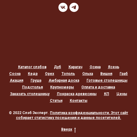
Каталог слэбов
Дуб
Карагач
Осина
Ясень
Сосна
Кедр
Орех
Тополь
Ольха
Вишня
Граб
Акация
Груша
Амбарная доска
Готовые столешницы
Подстолья
Крупномеры
Оплата и доставка
Заказать столешницу
Покраска древесины
КП
Цены
Статьи
Контакты
© 2022 Слэб Эксперт.
Политика конфиденциальности
. Этот сайт
собирает статистику посещения и данные посетителей.
Вверх