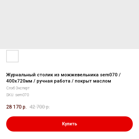
Журнальный столик из можжевельника sem070 /
400х720мм / ручная работа / покрыт маслом
Слэб Эксперт
SKU:
sem070
28 170
р.
42 700
р.
Купить