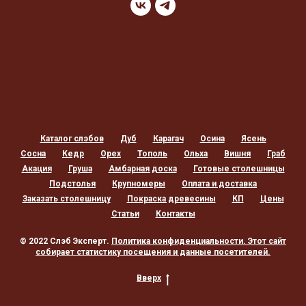
Каталог слэбов
Дуб
Карагач
Осина
Ясень
Сосна
Кедр
Орех
Тополь
Ольха
Вишня
Граб
Акация
Груша
Амбарная доска
Готовые столешницы
Подстолья
Крупномеры
Оплата и доставка
Заказать столешницу
Покраска древесины
КП
Цены
Статьи
Контакты
© 2022 Слэб Эксперт.
Политика конфиденциальности
. Этот сайт
собирает статистику посещения и данные посетителей.
Вверх