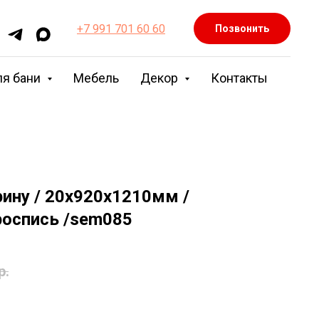
+7 991 701 60 60
Позвонить
ля бани
Мебель
Декор
Контакты
ину / 20х920х1210мм /
 роспись /sem085
р.