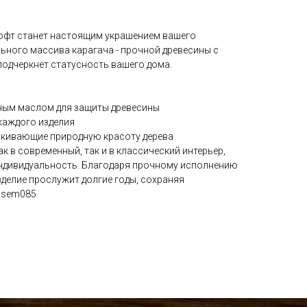
лофт станет настоящим украшением вашего
льного массива карагача - прочной древесины с
подчеркнет статусность вашего дома.
ным маслом для защиты древесины
каждого изделия
еркивающие природную красоту дерева
к в современный, так и в классический интерьер,
ндивидуальность. Благодаря прочному исполнению
делие прослужит долгие годы, сохраняя
: sem085