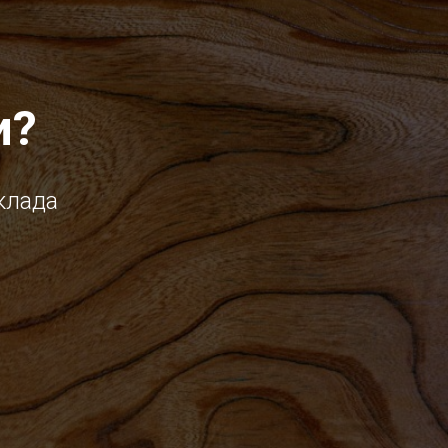
и?
клада