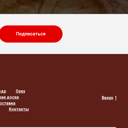
Подписаться
едр
Орех
ная доска
Вверх
оставка
Контакты