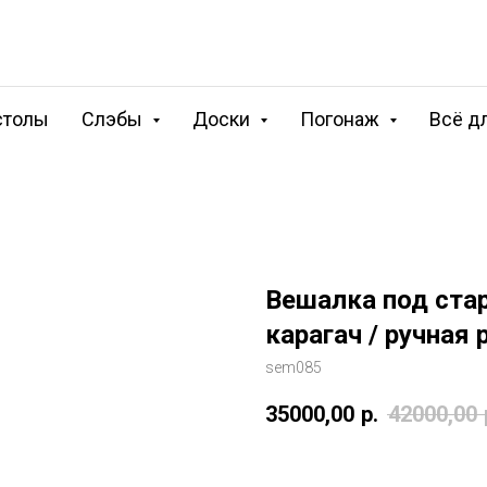
столы
Слэбы
Доски
Погонаж
Всё д
Вешалка под стар
карагач / ручная
sem085
35000,00
р.
42000,00
Купить