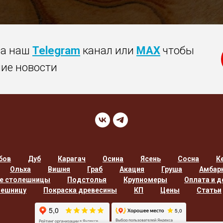
на наш
Telegram
канал или
MAX
чтобы
ние новости
бов
Дуб
Карагач
Осина
Ясень
Сосна
К
Ольха
Вишня
Граб
Акация
Груша
Амбар
е столешницы
Подстолья
Крупномеры
Оплата и д
лешницу
Покраска древесины
КП
Цены
Статьи