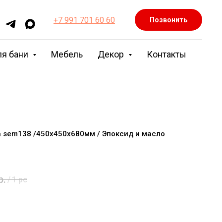
+7 991 701 60 60
Позвонить
ля бани
Мебель
Декор
Контакты
 sem138 /450х450х680мм / Эпоксид и масло
р.
/
1 pc