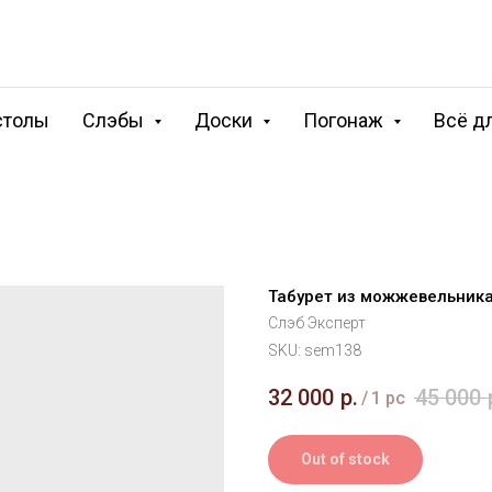
столы
Слэбы
Доски
Погонаж
Всё д
Табурет из можжевельника
Слэб Эксперт
SKU:
sem138
32 000
р.
45 000
/
1 pc
Out of stock