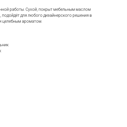
чной работы. Сухой, покрыт мебельным маслом
а, подойдёт для любого дизайнерского решения в
 и целебным ароматом.
ьник
к