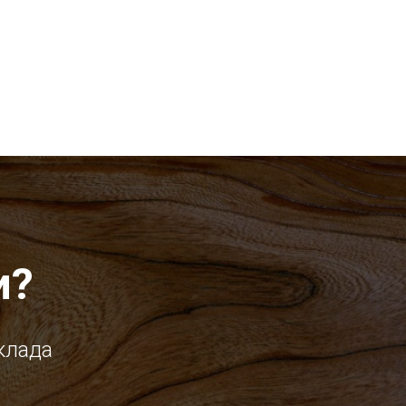
и?
клада