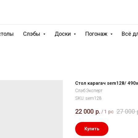
столы
Слэбы
Доски
Погонаж
Всё д
Стол карагач sem128/ 490
Слэб Эксперт
SKU:
sem128
22 000
р.
27 000
/
1 pc
Купить