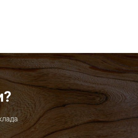
и?
клада