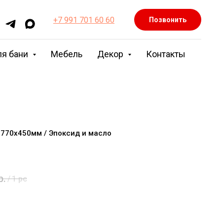
+7 991 701 60 60
Позвонить
ля бани
Мебель
Декор
Контакты
х770х450мм / Эпоксид и масло
р.
/
1 pc