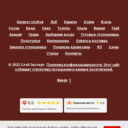
Каталог слэбов
Дуб
Карагач
Осина
Ясень
Сосна
Кедр
Орех
Тополь
Ольха
Вишня
Граб
Акация
Груша
Амбарная доска
Готовые столешницы
Подстолья
Крупномеры
Оплата и доставка
Заказать столешницу
Покраска древесины
КП
Цены
Статьи
Контакты
© 2022 Слэб Эксперт.
Политика конфиденциальности
. Этот сайт
собирает статистику посещения и данные посетителей.
Вверх
Этот веб-сайт использует файлы cookie, чтобы обеспечить