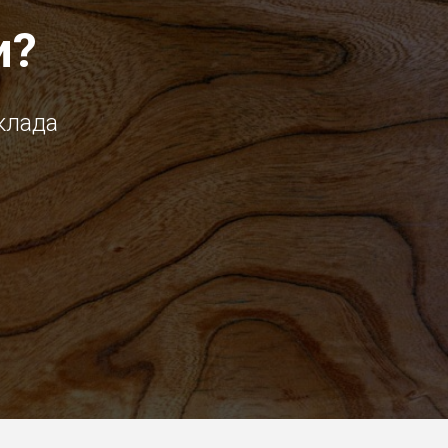
и?
клада