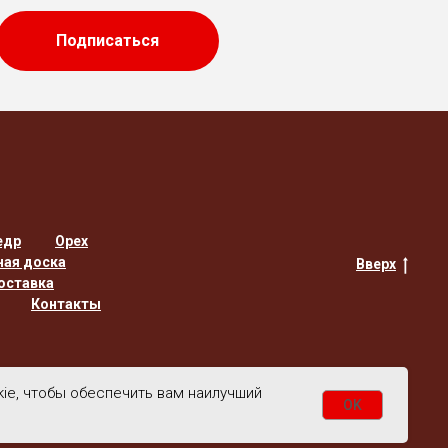
Подписаться
едр
Орех
ная доска
Вверх
оставка
Контакты
kie, чтобы обеспечить вам наилучший
OK