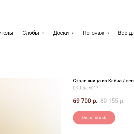
столы
Слэбы
Доски
Погонаж
Всё д
Столешница из Клёна / se
SKU:
sem017
69 700
р.
80 155
р.
Out of stock