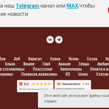
на наш
Telegram
канал или
MAX
чтобы
ние новости
бов
Дуб
Карагач
Осина
Ясень
Сосна
К
Ольха
Вишня
Граб
Акация
Груша
Амбар
е столешницы
Подстолья
Крупномеры
Оплата и д
лешницу
Покраска древесины
КП
Цены
Статьи
Этот веб-сайт использует файлы coo
сервис