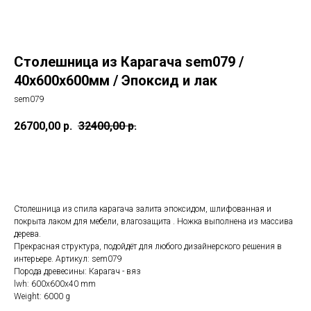
Столешница из Карагача sem079 /
40х600х600мм / Эпоксид и лак
sem079
26700,00
р.
32400,00
р.
Купить
Столешница из спила карагача залита эпоксидом, шлифованная и
покрыта лаком для мебели, влагозащита . Ножка выполнена из массива
дерева.
Прекрасная структура, подойдёт для любого дизайнерского решения в
интерьере. Артикул: sem079
Порода древесины: Карагач - вяз
lwh: 600x600x40 mm
Weight: 6000 g