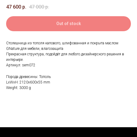
47 600
р.
47 000
р.
Out of stock
Столешница из тополя капового, шлифованная и покрыта маслом
GNature для мебели, влагозащита
Прекрасная структура, подойдёт для любого дизайнерского решения в
интерьере.
Артикул: sem072
Порода древесины: Тополь
LxWxH: 2120x600x55 mm
Weight: 3000 g