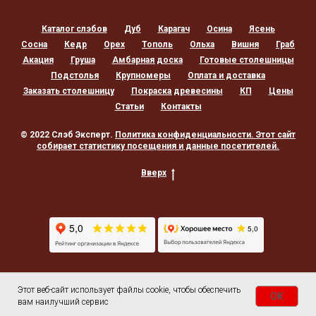
Каталог слэбов
Дуб
Карагач
Осина
Ясень
Сосна
Кедр
Орех
Тополь
Ольха
Вишня
Граб
Акация
Груша
Амбарная доска
Готовые столешницы
Подстолья
Крупномеры
Оплата и доставка
Заказать столешницу
Покраска древесины
КП
Цены
Статьи
Контакты
© 2022 Слэб Эксперт.
Политика конфиденциальности
. Этот сайт
собирает статистику посещения и данные посетителей.
Вверх
Этот веб-сайт использует файлы cookie, чтобы обеспечить
OK
вам наилучший сервис
ГЛАВНАЯ
СТОЛЫ
СЛЭБЫ
ЗАКАЗАТЬ