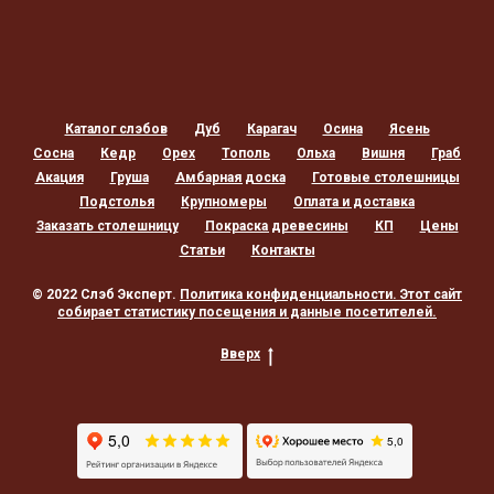
Каталог слэбов
Дуб
Карагач
Осина
Ясень
Сосна
Кедр
Орех
Тополь
Ольха
Вишня
Граб
Акация
Груша
Амбарная доска
Готовые столешницы
Подстолья
Крупномеры
Оплата и доставка
Заказать столешницу
Покраска древесины
КП
Цены
Статьи
Контакты
© 2022 Слэб Эксперт.
Политика конфиденциальности
. Этот сайт
собирает статистику посещения и данные посетителей.
Вверх