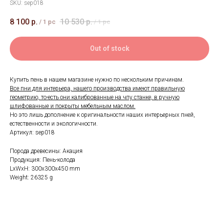
SKU:
sep018
8 100
р.
10 530
р.
/
1 pc
/
1 pc
Out of stock
Купить пень в нашем магазине нужно по нескольким причинам.
Все пни для интерьера, нашего производства имеют правильную
геометрию, то-есть они калиброванные на чпу станке, в ручную
шлифованные и покрыты мебельным маслом.
Но это лишь дополнение к оригинальности наших интерьерных пней,
естественности и экологичности.
Артикул: sep018
Порода древесины: Акация
Продукция: Пень-колода
LxWxH: 300x300x450 mm
Weight: 26325 g