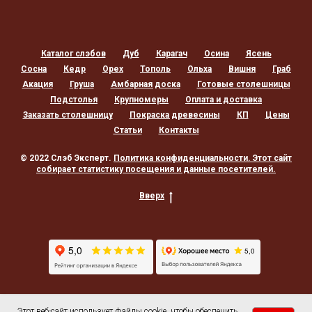
Каталог слэбов
Дуб
Карагач
Осина
Ясень
Сосна
Кедр
Орех
Тополь
Ольха
Вишня
Граб
Акация
Груша
Амбарная доска
Готовые столешницы
Подстолья
Крупномеры
Оплата и доставка
Заказать столешницу
Покраска древесины
КП
Цены
Статьи
Контакты
© 2022 Слэб Эксперт.
Политика конфиденциальности
. Этот сайт
собирает статистику посещения и данные посетителей.
Вверх
Этот веб-сайт использует файлы cookie, чтобы обеспечить