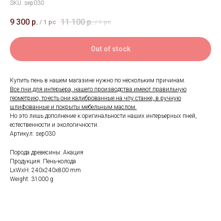
SKU:
sep030
9 300
р.
11 100
р.
/
1 pc
/
1 pc
Out of stock
Купить пень в нашем магазине нужно по нескольким причинам.
Все пни для интерьера, нашего производства имеют правильную
геометрию, то-есть они калиброванные на чпу станке, в ручную
шлифованные и покрыты мебельным маслом.
Но это лишь дополнение к оригинальности наших интерьерных пней,
естественности и экологичности.
Артикул: sep030
Порода древесины: Акация
Продукция: Пень-колода
LxWxH: 240x240x800 mm
Weight: 31000 g