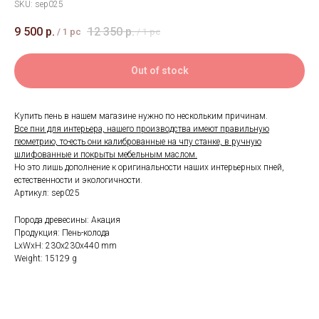
SKU:
sep025
9 500
р.
12 350
р.
/
1 pc
/
1 pc
Out of stock
Купить пень в нашем магазине нужно по нескольким причинам.
Все пни для интерьера, нашего производства имеют правильную
геометрию, то-есть они калиброванные на чпу станке, в ручную
шлифованные и покрыты мебельным маслом.
Но это лишь дополнение к оригинальности наших интерьерных пней,
естественности и экологичности.
Артикул: sep025
Порода древесины: Акация
Продукция: Пень-колода
LxWxH: 230x230x440 mm
Weight: 15129 g