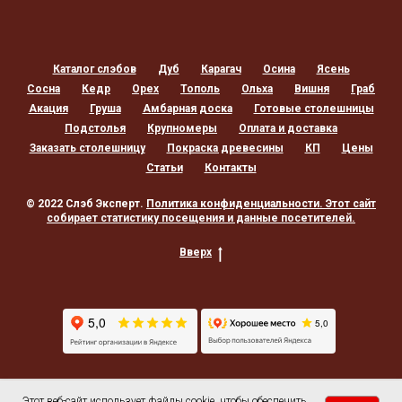
Каталог слэбов
Дуб
Карагач
Осина
Ясень
Сосна
Кедр
Орех
Тополь
Ольха
Вишня
Граб
Акация
Груша
Амбарная доска
Готовые столешницы
Подстолья
Крупномеры
Оплата и доставка
Заказать столешницу
Покраска древесины
КП
Цены
Статьи
Контакты
© 2022 Слэб Эксперт.
Политика конфиденциальности
. Этот сайт
собирает статистику посещения и данные посетителей.
Вверх
Этот веб-сайт использует файлы cookie, чтобы обеспечить