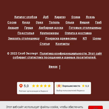
Каталог слэбов
Дуб
Карагач
Осина
Ясень
Сосна
Кедр
Орех
Тополь
Ольха
Вишня
Граб
Акация
Груша
Амбарная доска
Готовые столешницы
Подстолья
Крупномеры
Оплата и доставка
Заказать столешницу
Покраска древесины
КП
Цены
Статьи
Контакты
© 2022 Слэб Эксперт.
Политика конфиденциальности
. Этот сайт
собирает статистику посещения и данные посетителей.
Вверх
Этот веб-сайт использует файлы cookie, чтобы обеспечить