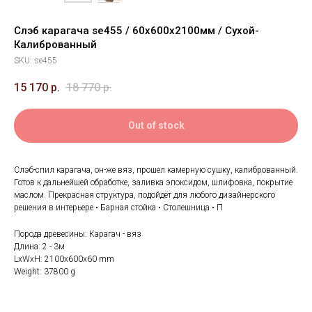
Слэб карагача se455 / 60х600х2100мм / Сухой-
Калиброванный
SKU:
se455
15 170
р.
18 770
р.
Out of stock
Слэб-спил карагача, он-же вяз, прошел камерную сушку, калиброванный.
Готов к дальнейшей обработке, заливка эпоксидом, шлифовка, покрытие
маслом. Прекрасная структура, подойдёт для любого дизайнерского
решения в интерьере • Барная стойка • Столешница • П
Порода древесины: Карагач - вяз
Длина: 2 - 3м
LxWxH: 2100x600x60 mm
Weight: 37800 g