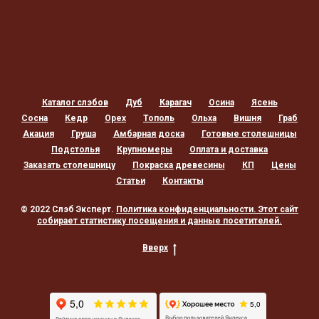
Каталог слэбов
Дуб
Карагач
Осина
Ясень
Сосна
Кедр
Орех
Тополь
Ольха
Вишня
Граб
Акация
Груша
Амбарная доска
Готовые столешницы
Подстолья
Крупномеры
Оплата и доставка
Заказать столешницу
Покраска древесины
КП
Цены
Статьи
Контакты
© 2022 Слэб Эксперт.
Политика конфиденциальности
. Этот сайт
собирает статистику посещения и данные посетителей.
Вверх