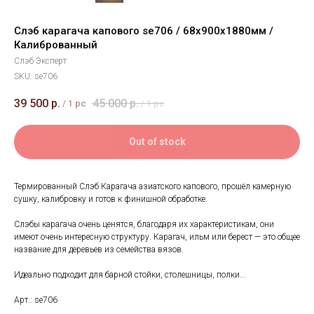
Слэб карагача капового se706 / 68х900х1880мм /
Калиброванный
Слэб Эксперт
SKU:
se706
39 500
р.
45 000
р.
/
1 pc
/
1 pc
Out of stock
Термированный Слэб Карагача азиатского капового, прошёл камерную
сушку, калибровку и готов к финишной обработке.
Слэбы карагача очень ценятся, благодаря их характеристикам, они
имеют очень интересную структуру. Карагач, ильм или берест — это общее
название для деревьев из семейства вязов.
Идеально подходит для барной стойки, столешницы, полки...
Арт.: se706