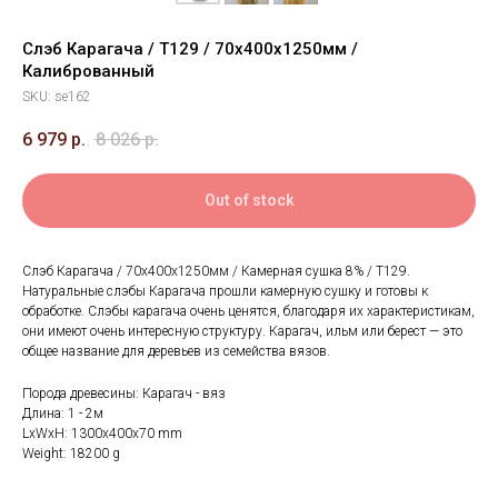
Слэб Карагача / Т129 / 70х400х1250мм /
Калиброванный
SKU:
se162
6 979
р.
8 026
р.
Out of stock
Слэб Карагача / 70х400х1250мм / Камерная сушка 8% / Т129.
Натуральные слэбы Карагача прошли камерную сушку и готовы к
обработке. Слэбы карагача очень ценятся, благодаря их характеристикам,
они имеют очень интересную структуру. Карагач, ильм или берест — это
общее название для деревьев из семейства вязов.
Порода древесины: Карагач - вяз
Длина: 1 - 2м
LxWxH: 1300x400x70 mm
Weight: 18200 g