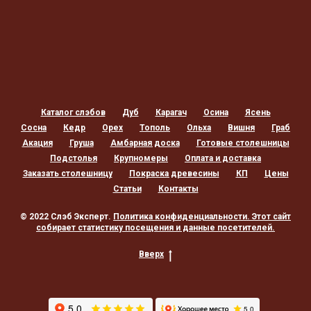
Каталог слэбов
Дуб
Карагач
Осина
Ясень
Сосна
Кедр
Орех
Тополь
Ольха
Вишня
Граб
Акация
Груша
Амбарная доска
Готовые столешницы
Подстолья
Крупномеры
Оплата и доставка
Заказать столешницу
Покраска древесины
КП
Цены
Статьи
Контакты
© 2022 Слэб Эксперт.
Политика конфиденциальности
. Этот сайт
собирает статистику посещения и данные посетителей.
Вверх