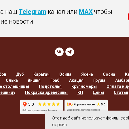
на наш
Telegram
канал или
MAX
чтобы
ние новости
бов
Дуб
Карагач
Осина
Ясень
Сосна
К
Ольха
Вишня
Граб
Акация
Груша
Амбар
е столешницы
Подстолья
Крупномеры
Оплата и д
лешницу
Покраска древесины
КП
Цены
Статьи
Этот веб-сайт использует файлы coo
сервис