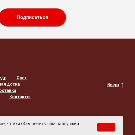
Подписаться
едр
Орех
ная доска
Вверх
оставка
Контакты
kie, чтобы обеспечить вам наилучший
OK