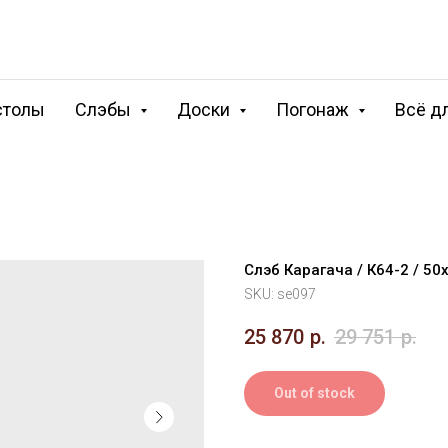
столы
Слэбы
Доски
Погонаж
Всё д
Слэб Карагача / К64-2 / 5
SKU:
se097
25 870
р.
29 751
р.
Out of stock