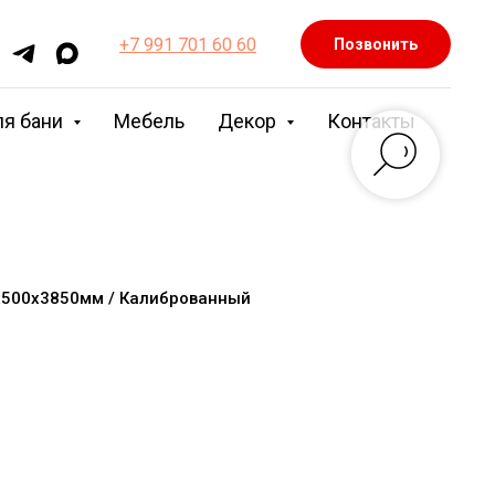
+7 991 701 60 60
Позвонить
ля бани
Мебель
Декор
Контакты
0х500х3850мм / Калиброванный