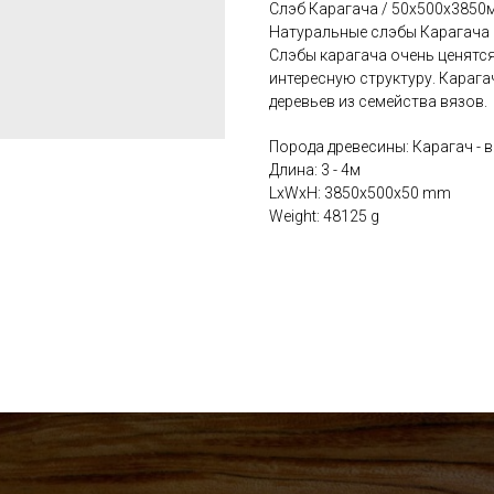
Слэб Карагача / 50х500х3850м
Натуральные слэбы Карагача 
Слэбы карагача очень ценятся
интересную структуру. Карага
деревьев из семейства вязов.
Порода древесины: Карагач - в
Длина: 3 - 4м
LxWxH: 3850x500x50 mm
Weight: 48125 g