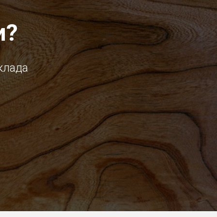
и?
клада