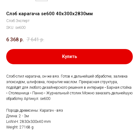
Слэб карагача se600 40х300х2830мм
Слэб Эксперт
SKU:
se600
6 368
р.
7 641
р.
Купить
Слэб-спил карагача, он-же вяз. Готов к дальнейшей обработке, заливка
эпоксидом, шлифовка, покрытие маслом. Прекрасная структура,
подойдёт для любого дизайнерского решения в интерьере • Барная стойка
• Столешница • Панно • Журнальный столик Можно заказать дальнейшую
обработку Артикул: se600
Порода древесины: Карагач - вяз
Длина: 2 - 3м
LxWxH: 2830x300x40 mm
Weight: 27168 g