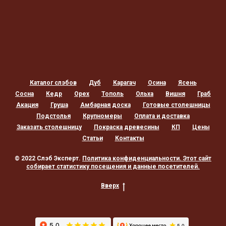
Каталог слэбов
Дуб
Карагач
Осина
Ясень
Сосна
Кедр
Орех
Тополь
Ольха
Вишня
Граб
Акация
Груша
Амбарная доска
Готовые столешницы
Подстолья
Крупномеры
Оплата и доставка
Заказать столешницу
Покраска древесины
КП
Цены
Статьи
Контакты
© 2022 Слэб Эксперт.
Политика конфиденциальности
. Этот сайт
собирает статистику посещения и данные посетителей.
Вверх