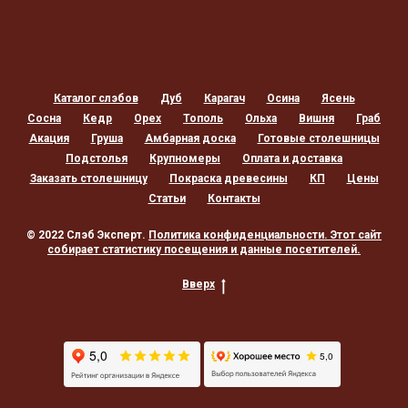
Каталог слэбов
Дуб
Карагач
Осина
Ясень
Сосна
Кедр
Орех
Тополь
Ольха
Вишня
Граб
Акация
Груша
Амбарная доска
Готовые столешницы
Подстолья
Крупномеры
Оплата и доставка
Заказать столешницу
Покраска древесины
КП
Цены
Статьи
Контакты
© 2022 Слэб Эксперт.
Политика конфиденциальности
. Этот сайт
собирает статистику посещения и данные посетителей.
Вверх