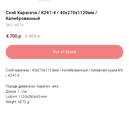
Слэб Карагача / К241-4 / 40х270х1120мм /
Калиброванный
SKU:
se274
4 700
р.
5 405
р.
Out of stock
Слэб карагача / 40х270х1120мм / Калиброванный / Камерная сушка 8%
/ К241-4
Порода древесины: Карагач - вяз
Длина: 1 - 2м
LxWxH: 1120x280x40 mm
Weight: 6272 g