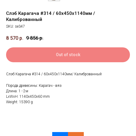
Слэб Карагача #314 / 60х450х1140мм /
Калиброванный
SKU:
se347
8 570
р.
9 856
р.
Out of stock
Слэб Карагача #314 / 60х450х1140мм/ Калиброванный
Порода древесины: Карагач - вяз
Длина: 1 - 2м
LxWxH: 1140x450x60 mm
Weight: 15390 g