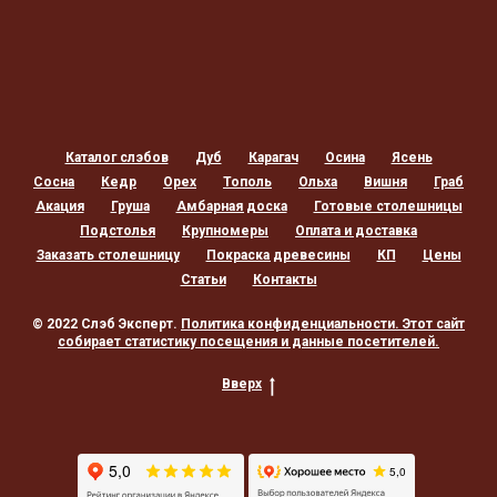
Каталог слэбов
Дуб
Карагач
Осина
Ясень
Сосна
Кедр
Орех
Тополь
Ольха
Вишня
Граб
Акация
Груша
Амбарная доска
Готовые столешницы
Подстолья
Крупномеры
Оплата и доставка
Заказать столешницу
Покраска древесины
КП
Цены
Статьи
Контакты
© 2022 Слэб Эксперт.
Политика конфиденциальности
. Этот сайт
собирает статистику посещения и данные посетителей.
Вверх