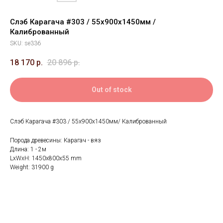
Слэб Карагача #303 / 55х900х1450мм /
Калиброванный
SKU:
se336
18 170
р.
20 896
р.
Out of stock
Слэб Карагача #303 / 55х900х1450мм/ Калиброванный
Порода древесины: Карагач - вяз
Длина: 1 - 2м
LxWxH: 1450x800x55 mm
Weight: 31900 g