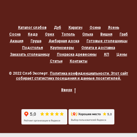
Каталог слэбов
Дуб
Карагач
Осина
Ясень
Сосна
Кедр
Орех
Тополь
Ольха
Вишня
Граб
Акация
Груша
Амбарная доска
Готовые столешницы
Подстолья
Крупномеры
Оплата и доставка
Заказать столешницу
Покраска древесины
КП
Цены
Статьи
Контакты
© 2022 Слэб Эксперт.
Политика конфиденциальности
. Этот сайт
собирает статистику посещения и данные посетителей.
Вверх