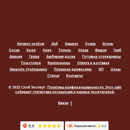
Каталог слэбов
Дуб
Карагач
Осина
Ясень
Сосна
Кедр
Орех
Тополь
Ольха
Вишня
Граб
Акация
Груша
Амбарная доска
Готовые столешницы
Подстолья
Крупномеры
Оплата и доставка
Заказать столешницу
Покраска древесины
КП
Цены
Статьи
Контакты
© 2022 Слэб Эксперт.
Политика конфиденциальности
. Этот сайт
собирает статистику посещения и данные посетителей.
Вверх