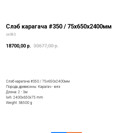
Слэб карагача #350 / 75х650х2400мм
se383
18700,00
р.
30677,00
р.
Купить
Слэб карагача #350 / 75х650х2400мм
Порода древесины: Карагач - вяз
Длина: 2 - 3м
lwh: 2400x650x75 mm
Weight: 58500 g