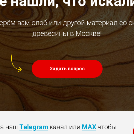
е нашли, что искал
ерём вам слэб или другой материал со с
древесины в Москве!
Задать вопрос
на наш
Telegram
канал или
MAX
чтобы