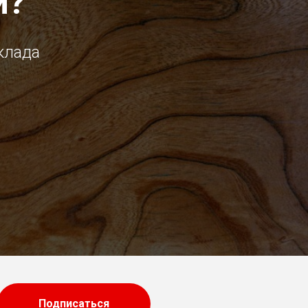
и?
клада
Подписаться