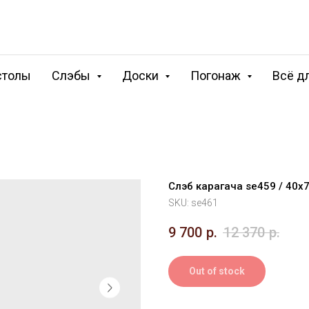
столы
Слэбы
Доски
Погонаж
Всё д
Слэб карагача se459 / 40
SKU:
se461
9 700
р.
12 370
р.
Out of stock