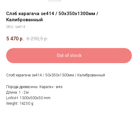
Слэб карагача se414 / 50х350х1300мм /
Калиброванный
SKU:
se414
5 470
р.
6 290,5
р.
Out of stock
Слэб карагача se414 / 50х350х1300мм / Калиброванный
Порода древесины: Карагач - вяз
Длина: 1 - 2м
LxWxH: 1300x500x50 mm
Weight: 16250 g