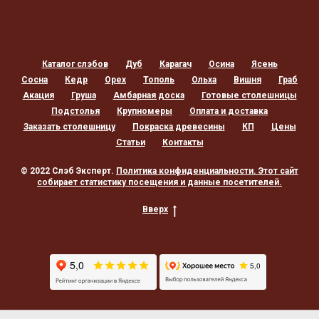
Каталог слэбов
Дуб
Карагач
Осина
Ясень
Сосна
Кедр
Орех
Тополь
Ольха
Вишня
Граб
Акация
Груша
Амбарная доска
Готовые столешницы
Подстолья
Крупномеры
Оплата и доставка
Заказать столешницу
Покраска древесины
КП
Цены
Статьи
Контакты
© 2022 Слэб Эксперт.
Политика конфиденциальности
. Этот сайт
собирает статистику посещения и данные посетителей.
Вверх