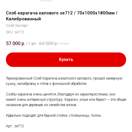
Слэб карагача капового se712 / 70х1000х1800мм /
Калиброванный
Слэб Эксперт
SKU:
se712
57 000
р.
64 000
р.
/
1 pc
/
1 pc
Купить
Термированный Слэб Карагача азиатского капового, прошёл камерную
сушку, калибровку и готов к финишной обработке.
Слэбы карагача очень ценятся, благодаря их характеристикам, они
имеют очень интересную структуру. Карагач, ильм или берест — это общее
название для деревьев из семейства вязов.
Идеально подходит для барной стойки, столешницы, полки...
Арт.: se712