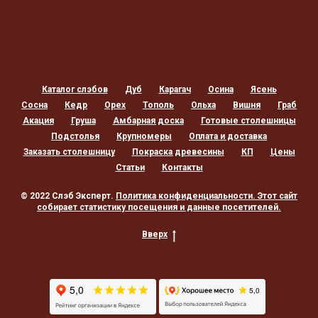
Каталог слэбов
Дуб
Карагач
Осина
Ясень
Сосна
Кедр
Орех
Тополь
Ольха
Вишня
Граб
Акация
Груша
Амбарная доска
Готовые столешницы
Подстолья
Крупномеры
Оплата и доставка
Заказать столешницу
Покраска древесины
КП
Цены
Статьи
Контакты
© 2022 Слэб Эксперт.
Политика конфиденциальности
. Этот сайт
собирает статистику посещения и данные посетителей.
Вверх