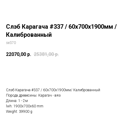
Слэб Карагача #337 / 60х700х1900мм /
Калиброванный
se370
22070,00
р.
25381,00
р.
Купить
Слэб Карагача #337 / 60х700х1900мм/ Калиброванный
Порода древесины: Карагач - вяз
Длина: 1 - 2м
lwh: 1900x700x60 mm
Weight: 39900 g