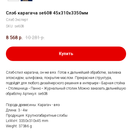
Слэб карагача se608 45х310х3350мм
Слэб Эксперт
SKU:
se608
8 568
р.
10 281
р.
Купить
Слэб-спил карагача, он-же вяз. Готов к дальнейшей обработке, заливка
эпоксидом, шлифовка, покрытие маслом. Прекрасная структура,
подойдёт для любого дизайнерского решения в интерьере • Барная стойка
• Столешница • Панно • Журнальный столик Можно заказать дальнейшую
обработку Артикул: se608
Порода древесины: Карагач - вяз
Длина: 3 - 4м
Продукция: Крупногабаритные слэбы
LxWxH: 3350x310x45 mm
Weight: 37386 g