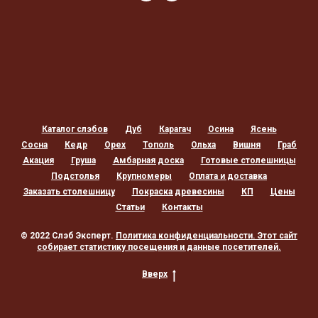
Каталог слэбов
Дуб
Карагач
Осина
Ясень
Сосна
Кедр
Орех
Тополь
Ольха
Вишня
Граб
Акация
Груша
Амбарная доска
Готовые столешницы
Подстолья
Крупномеры
Оплата и доставка
Заказать столешницу
Покраска древесины
КП
Цены
Статьи
Контакты
© 2022 Слэб Эксперт.
Политика конфиденциальности
. Этот сайт
собирает статистику посещения и данные посетителей.
Вверх