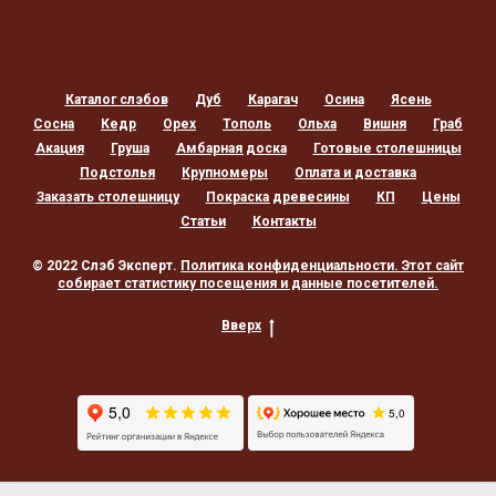
Каталог слэбов
Дуб
Карагач
Осина
Ясень
Сосна
Кедр
Орех
Тополь
Ольха
Вишня
Граб
Акация
Груша
Амбарная доска
Готовые столешницы
Подстолья
Крупномеры
Оплата и доставка
Заказать столешницу
Покраска древесины
КП
Цены
Статьи
Контакты
© 2022 Слэб Эксперт.
Политика конфиденциальности
. Этот сайт
собирает статистику посещения и данные посетителей.
Вверх