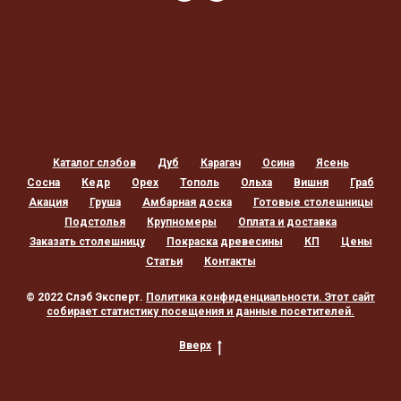
Каталог слэбов
Дуб
Карагач
Осина
Ясень
Сосна
Кедр
Орех
Тополь
Ольха
Вишня
Граб
Акация
Груша
Амбарная доска
Готовые столешницы
Подстолья
Крупномеры
Оплата и доставка
Заказать столешницу
Покраска древесины
КП
Цены
Статьи
Контакты
© 2022 Слэб Эксперт.
Политика конфиденциальности
. Этот сайт
собирает статистику посещения и данные посетителей.
Вверх