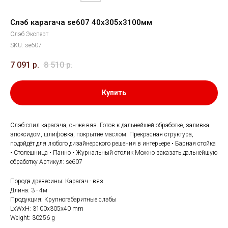
Слэб карагача se607 40х305х3100мм
Слэб Эксперт
SKU:
se607
7 091
р.
8 510
р.
Купить
Слэб-спил карагача, он-же вяз. Готов к дальнейшей обработке, заливка
эпоксидом, шлифовка, покрытие маслом. Прекрасная структура,
подойдёт для любого дизайнерского решения в интерьере • Барная стойка
• Столешница • Панно • Журнальный столик Можно заказать дальнейшую
обработку Артикул: se607
Порода древесины: Карагач - вяз
Длина: 3 - 4м
Продукция: Крупногабаритные слэбы
LxWxH: 3100x305x40 mm
Weight: 30256 g