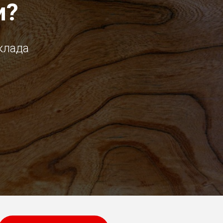
и?
клада