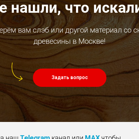
е нашли, что искал
ерём вам слэб или другой материал со с
древесины в Москве!
Задать вопрос
на наш
Telegram
канал или
MAX
чтобы