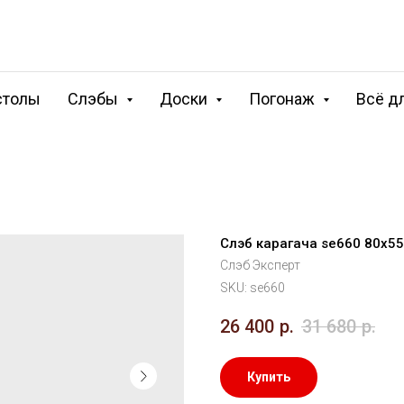
столы
Слэбы
Доски
Погонаж
Всё д
Слэб карагача se660 80х5
Слэб Эксперт
SKU:
se660
26 400
р.
31 680
р.
Купить