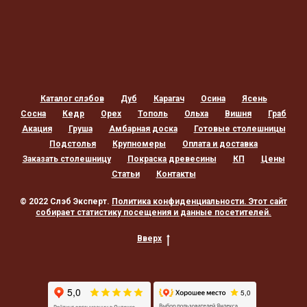
Каталог слэбов
Дуб
Карагач
Осина
Ясень
Сосна
Кедр
Орех
Тополь
Ольха
Вишня
Граб
Акация
Груша
Амбарная доска
Готовые столешницы
Подстолья
Крупномеры
Оплата и доставка
Заказать столешницу
Покраска древесины
КП
Цены
Статьи
Контакты
© 2022 Слэб Эксперт.
Политика конфиденциальности
. Этот сайт
собирает статистику посещения и данные посетителей.
Вверх