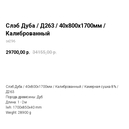
Слэб Дуба / Д263 / 40х800х1700мм /
Калиброванный
se296
29700,00
р.
34155,00
р.
КУПИТЬ
Слэб Дуба / 40х800х1700мм / Калиброванный / Камерная сушка 8% /
Д263
Порода древесины: Дуб
Длина: 1 - 2м
lwh: 1700x850x40 mm
Weight: 28900 g