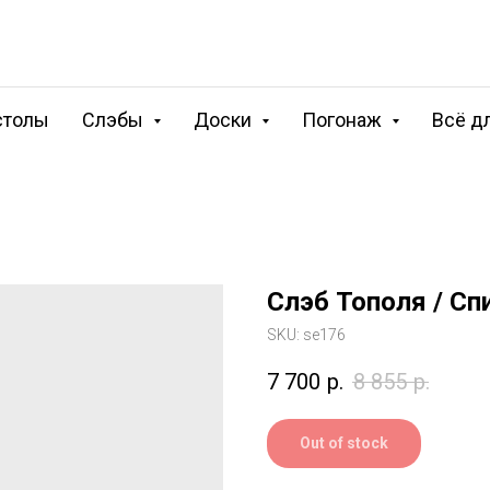
столы
Слэбы
Доски
Погонаж
Всё д
Слэб Тополя / Сп
SKU:
se176
7 700
р.
8 855
р.
Out of stock