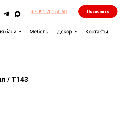
+7 991 701 60 60
Позвонить
ля бани
Мебель
Декор
Контакты
ил / Т143