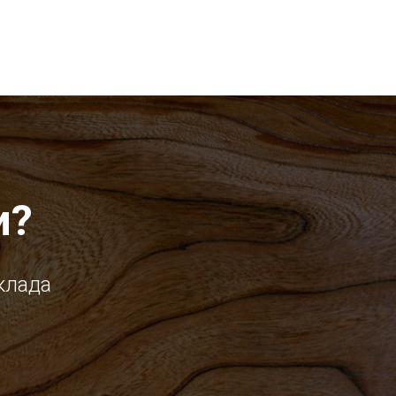
и?
клада