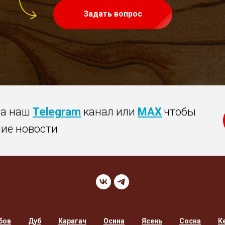
Задать вопрос
на наш
Telegram
канал или
MAX
чтобы
ние новости
бов
Дуб
Карагач
Осина
Ясень
Сосна
К