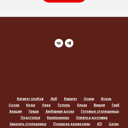
Каталог слэбов
Дуб
Карагач
Осина
Ясень
Сосна
Кедр
Орех
Тополь
Ольха
Вишня
Граб
Акация
Груша
Амбарная доска
Готовые столешницы
Подстолья
Крупномеры
Оплата и доставка
Заказать столешницу
Покраска древесины
КП
Цены