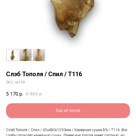
Слэб Тополя / Спил / Т116
SKU:
se149
5 170
р.
6 463
р.
Out of stock
Слэб Тополя / Спил / 45х480х1250мм / Камерная сушка 8% / Т116. Все
слэбы проходят камерную сушку. Древесина тополя имеет плотную, но