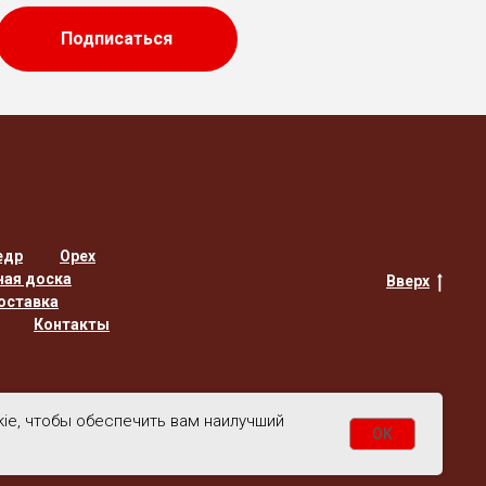
Подписаться
едр
Орех
ная доска
Вверх
оставка
Контакты
kie, чтобы обеспечить вам наилучший
OK