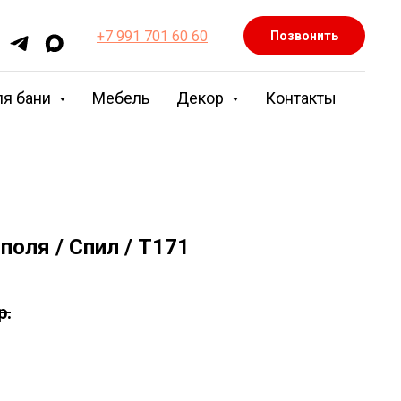
+7 991 701 60 60
Позвонить
ля бани
Мебель
Декор
Контакты
поля / Спил / Т171
р.