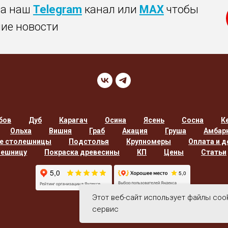
на наш
Telegram
канал или
MAX
чтобы
ние новости
бов
Дуб
Карагач
Осина
Ясень
Сосна
К
Ольха
Вишня
Граб
Акация
Груша
Амбар
е столешницы
Подстолья
Крупномеры
Оплата и д
лешницу
Покраска древесины
КП
Цены
Статьи
Этот веб-сайт использует файлы coo
сервис