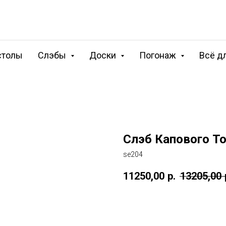
столы
Слэбы
Доски
Погонаж
Всё д
Слэб Капового То
se204
11250,00
р.
13205,00
КУПИТЬ