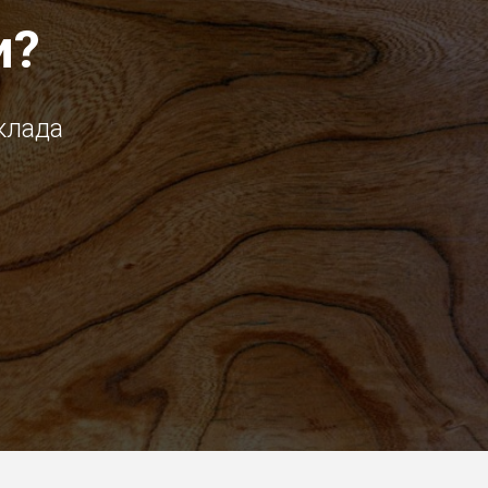
и?
клада