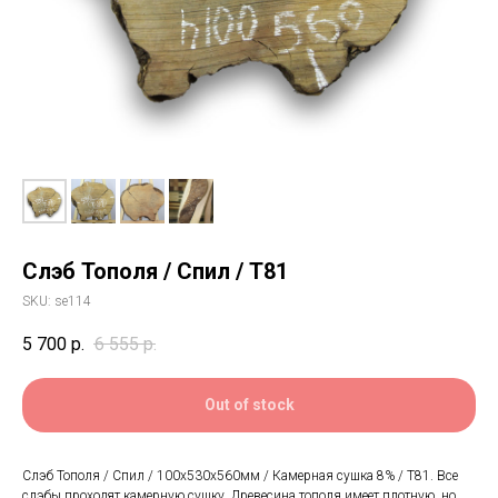
Слэб Тополя / Спил / Т81
SKU:
se114
5 700
р.
6 555
р.
Out of stock
Слэб Тополя / Спил / 100х530х560мм / Камерная сушка 8% / Т81. Все
слэбы проходят камерную сушку. Древесина тополя имеет плотную, но