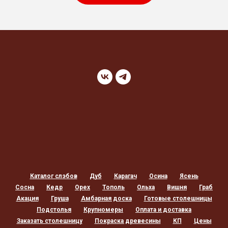
Каталог слэбов
Дуб
Карагач
Осина
Ясень
Сосна
Кедр
Орех
Тополь
Ольха
Вишня
Граб
Акация
Груша
Амбарная доска
Готовые столешницы
Подстолья
Крупномеры
Оплата и доставка
Заказать столешницу
Покраска древесины
КП
Цены