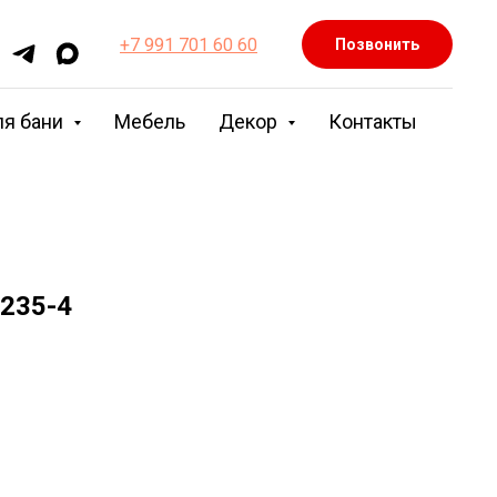
+7 991 701 60 60
Позвонить
ля бани
Мебель
Декор
Контакты
К235-4