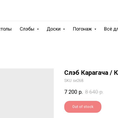
столы
Слэбы
Доски
Погонаж
Всё д
Слэб Карагача / 
SKU:
se268
7 200
р.
8 640
р.
Out of stock