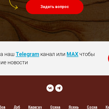
Задать вопрос
на наш
Telegram
канал или
MAX
чтобы
ние новости
бов
Дуб
Карагач
Осина
Ясень
Сосна
К