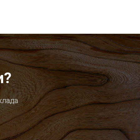
и?
клада