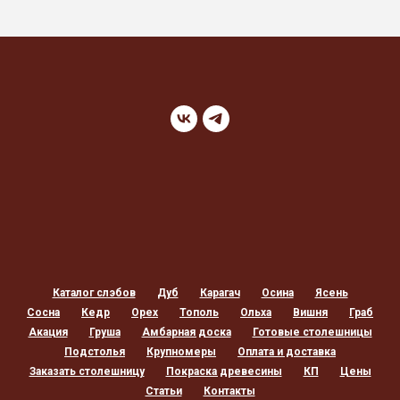
Каталог слэбов
Дуб
Карагач
Осина
Ясень
Сосна
Кедр
Орех
Тополь
Ольха
Вишня
Граб
Акация
Груша
Амбарная доска
Готовые столешницы
Подстолья
Крупномеры
Оплата и доставка
Заказать столешницу
Покраска древесины
КП
Цены
Статьи
Контакты