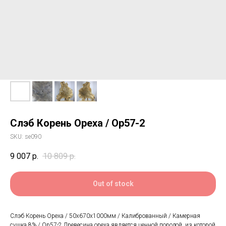
Слэб Корень Ореха / Ор57-2
SKU:
se090
9 007
р.
10 809
р.
Out of stock
Слэб Корень Ореха / 50х670х1000мм / Калиброванный / Камерная
сушка 8% / Ор57-2 Древесина ореха является ценной породой, из которой