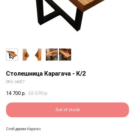
Столешница Карагача - К/2
SKU:
se027
14 700
р.
22 270
р.
Out of stock
Слэб дерева Карагач