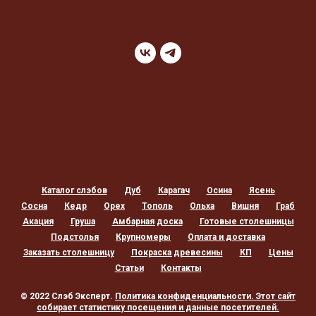
Каталог слэбов
Дуб
Карагач
Осина
Ясень
Сосна
Кедр
Орех
Тополь
Ольха
Вишня
Граб
Акация
Груша
Амбарная доска
Готовые столешницы
Подстолья
Крупномеры
Оплата и доставка
Заказать столешницу
Покраска древесины
КП
Цены
Статьи
Контакты
© 2022 Слэб Эксперт.
Политика конфиденциальности
. Этот сайт
собирает статистику посещения и данные посетителей.