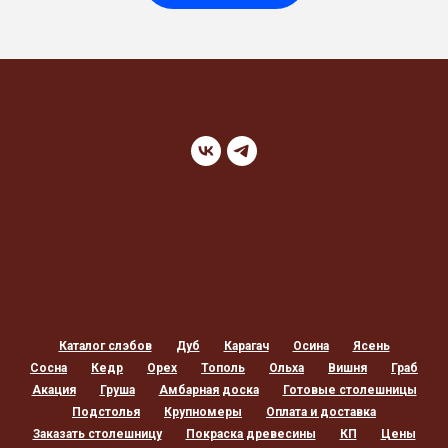
Каталог слэбов
Дуб
Карагач
Осина
Ясень
Сосна
Кедр
Орех
Тополь
Ольха
Вишня
Граб
Акация
Груша
Амбарная доска
Готовые столешницы
Подстолья
Крупномеры
Оплата и доставка
Заказать столешницу
Покраска древесины
КП
Цены