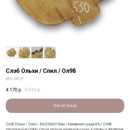
Слэб Ольхи / Спил / Ол98
SKU:
se131
4 170
р.
5 213
р.
Out of stock
Слэб Ольхи / Спил / 65х530х610мм / Камерная сушка 8% / Ол98.
Натуральные слэбы Ольхи прошли камерную сушку и готовы к обработке.