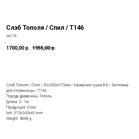
Слэб Тополя / Спил / Т146
se179
1700,00
р.
1955,00
р.
КУПИТЬ
Слэб Тополя / Спил / 45х300х570мм / Камерная сушка 8% / Заготовка
для столешницы / Т146
Порода древесины: Тополь
Длина: 0 - 1м
Продукция: Спил
lwh: 570x300x45 mm
Weight: 3848 g