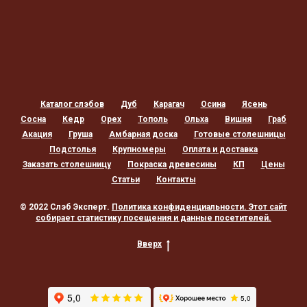
Каталог слэбов
Дуб
Карагач
Осина
Ясень
Сосна
Кедр
Орех
Тополь
Ольха
Вишня
Граб
Акация
Груша
Амбарная доска
Готовые столешницы
Подстолья
Крупномеры
Оплата и доставка
Заказать столешницу
Покраска древесины
КП
Цены
Статьи
Контакты
© 2022 Слэб Эксперт.
Политика конфиденциальности
. Этот сайт
собирает статистику посещения и данные посетителей.
Вверх