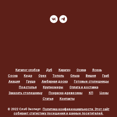
Каталог слэбов
Дуб
Карагач
Осина
Ясень
Сосна
Кедр
Орех
Тополь
Ольха
Вишня
Граб
Акация
Груша
Амбарная доска
Готовые столешницы
Подстолья
Крупномеры
Оплата и доставка
Заказать столешницу
Покраска древесины
КП
Цены
Статьи
Контакты
© 2022 Слэб Эксперт.
Политика конфиденциальности
. Этот сайт
собирает статистику посещения и данные посетителей.