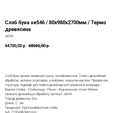
Слэб бука se546 / 80х980х2700мм / Термо
древесина
se546
64700,00
р.
68040,00
р.
КУПИТЬ
Слэб бука прошел камерную сушку, калиброванный. Готов к дальнейшей
обработке, заливка эпоксидом, шлифовка, покрытие маслом. Прекрасная
структура, подойдёт для любого дизайнерского решения в интерьере •
Барная стойка • Столешница • Панно • Журнальный столик Можно
заказать дальнейшую обработку Артикул: se546
Порода древесины: Бук
Длина: 2 - 3м
Продукция: Крупногабаритные слэбы
lwh: 2700x980x80 mm