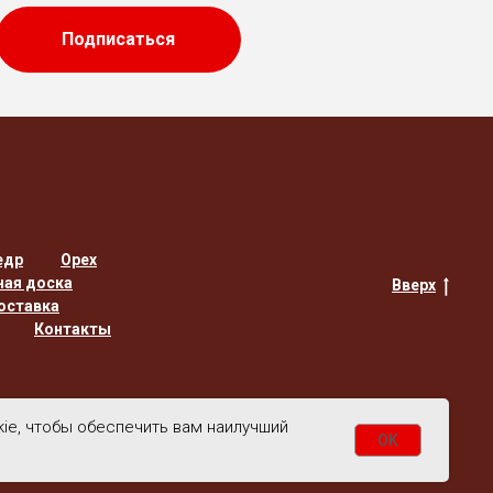
Подписаться
едр
Орех
ная доска
Вверх
оставка
Контакты
kie, чтобы обеспечить вам наилучший
OK