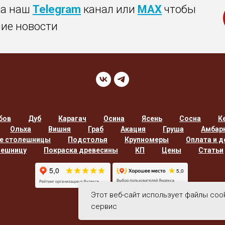
на наш
Telegram
канал или
MAX
чтобы
ние новости
бов
Дуб
Карагач
Осина
Ясень
Сосна
К
Ольха
Вишня
Граб
Акация
Груша
Амбар
е столешницы
Подстолья
Крупномеры
Оплата и д
лешницу
Покраска древесины
КП
Цены
Статьи
Этот веб-сайт использует файлы coo
сервис