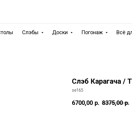
столы
Слэбы
Доски
Погонаж
Всё д
Слэб Карагача / 
se165
6700,00
р.
8375,00
р.
КУПИТЬ