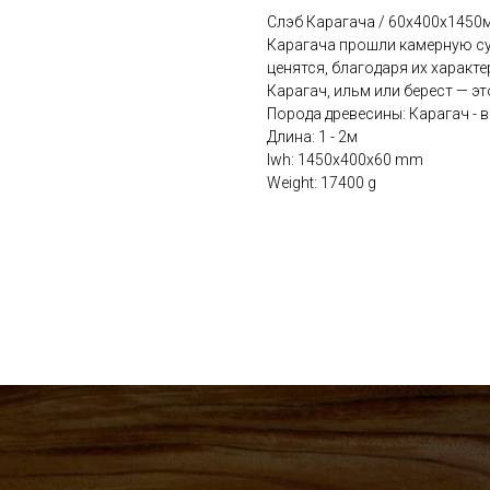
Слэб Карагача / 60х400х1450м
Карагача прошли камерную су
ценятся, благодаря их характ
Карагач, ильм или берест — эт
Порода древесины: Карагач - в
Длина: 1 - 2м
lwh: 1450x400x60 mm
Weight: 17400 g