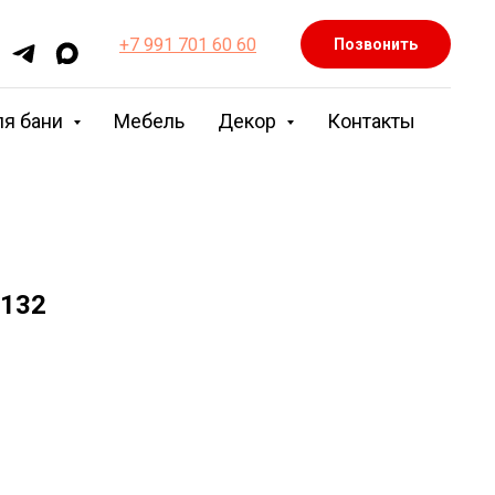
+7 991 701 60 60
Позвонить
ля бани
Мебель
Декор
Контакты
Т132