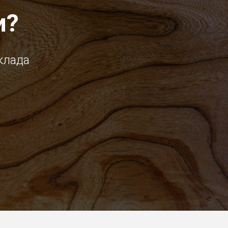
и?
клада