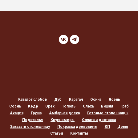
Каталог слэбов
Дуб
Карагач
Осина
Ясень
Сосна
Кедр
Орех
Тополь
Ольха
Вишня
Граб
Акация
Груша
Амбарная доска
Готовые столешницы
Подстолья
Крупномеры
Оплата и доставка
Заказать столешницу
Покраска древесины
КП
Цены
Статьи
Контакты