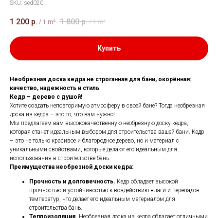
SKU:
sed020
1 200
р.
1 800
р.
/
1 m²
/
1 m²
Купить
Необрезная доска кедра не строганная для бани, окорённая:
качество, надежность и стиль
Кедр – дерево с душой!
Хотите создать неповторимую атмосферу в своей бане? Тогда необрезная
доска из кедра – это то, что вам нужно!
Мы предлагаем вам высококачественную необрезную доску кедра,
которая станет идеальным выбором для строительства вашей бани. Кедр
– это не только красивое и благородное дерево, но и материал с
уникальными свойствами, которые делают его идеальным для
использования в строительстве бань.
Преимущества необрезной доски кедра:
Прочность и долговечность.
Кедр обладает высокой
прочностью и устойчивостью к воздействию влаги и перепадов
температур, что делает его идеальным материалом для
строительства бань.
Теплоизоляция.
Необрезная доска из кедра обладает отличными