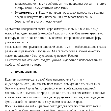
теплоизоляционными свойствами, что позволяет сохранять тепло
внутри бани и экономить на отоплении.
Экологичность.
Кедр – натуральное дерево, которое не выделяет
вредных веществ при нагревании. Это делает вашу баню
безопасной и экологически чистой.
Кроме того, необрезная доска кедра имеет уникальный внешний вид,
который придает вашей бане особый шарм и стиль. Она имеет красивую
текстуру и цвет, а также приятный аромат, который создает атмосферу
уюта и комфорта.
Наша компания предлагает широкий ассортимент необрезных досок кедра
различных размеров и толщины. Мы гарантируем высокое качество
нашей продукции и быструю доставку по всей России.
Не упустите возможность создать уникальную баню с использованием
необрезной доски из кедра!
Стиль «Леший»
Если вы хотите придать своей бане неповторимый стиль и
индивидуальность, мы можем предложить вам доски в стиле «леший».
Это уникальный дизайн, который сочетает в себе красоту кедровой
древесины и элементы природы. Доски в стиле «леший» имеют неровные
края и поверхность, имитирующую кору дерева. Они создают ощущение,
будто ваша баня находится в лесу, среди деревьев и трав.
Доски в стиле «леший» идеально подходят для отделки стен, потолков и
пола в бане. Они придают вашей бане уникальный и стильный вид,