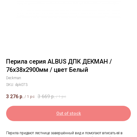
Перила серия ALBUS ДПК ДЕКМАН /
76х38х2900мм / цвет Белый
Deckman
SKU:
dpk073
3 276
р.
3 669
р.
/
1 pc
/
1 pc
Out of stock
Перила придают лестнице завершённый вид и помогают вписать её в