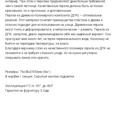
интерьер. При этом к перилам предъявляют даже больше требований,
чем к самой лестнице. Качественные перила должны быть не только
красивыми, но и прочными, и долговечными.
Перила из древесно-полимерного композита (ДПК) — оптимальное
решение. Этот материал сочетает преимущества пластика и дерева и
отлично подходит для использования на улице. Деревянные перила
могут гнить и деформироваться, а металлические — ржаветь. Перила из
ДПК, напротив, давно зарекомендовали себя как надёжный вариант. Они
прослужат вам много лет, не теряя первоначального вида, поскольку не
боятся ни перепадов температуры, ни влаги.
Благодаря верхнему слою из качественного полимера перила из ДПК не
пачкаются и не требуют сложного ухода. Их не нужно регулярно
покрывать лаком или красить.
Размеры: 76х38х2900мм (6кг.)
В коробке 1 секция. Скрытый монтаж подсветки.
Эксплуатация t°C от -55° до +80°
Гарантия на фурнитуру 3 года