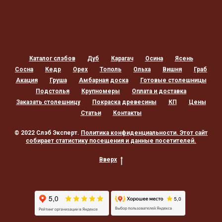
Каталог слэбов
Дуб
Карагач
Осина
Ясень
Сосна
Кедр
Орех
Тополь
Ольха
Вишня
Граб
Акация
Груша
Амбарная доска
Готовые столешницы
Подстолья
Крупномеры
Оплата и доставка
Заказать столешницу
Покраска древесины
КП
Цены
Статьи
Контакты
© 2022 Слэб Эксперт.
Политика конфиденциальности
. Этот сайт
собирает статистику посещения и данные посетителей.
Вверх