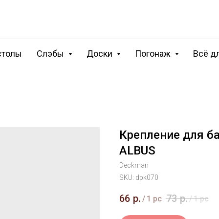
столы
Слэбы
Доски
Погонаж
Всё д
Крепление для б
ALBUS
Deckman
SKU:
dpk070
66
р.
73
р.
/
1 pc
/
1 pc