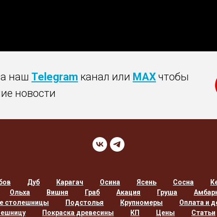
на наш
Telegram
канал или
MAX
чтобы
ние новости
бов
Дуб
Карагач
Осина
Ясень
Сосна
К
Ольха
Вишня
Граб
Акация
Груша
Амбар
е столешницы
Подстолья
Крупномеры
Оплата и д
лешницу
Покраска древесины
КП
Цены
Статьи