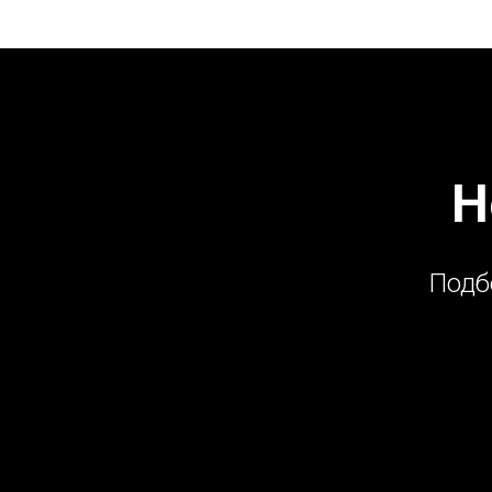
Н
Подб